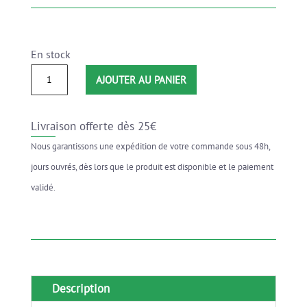
En stock
quantité
AJOUTER AU PANIER
de
Graines
Livraison offerte dès 25€
de
Nous garantissons une expédition de votre commande sous 48h,
Sarriette
jours ouvrés, dès lors que le produit est disponible et le paiement
des
validé.
jardins
Description