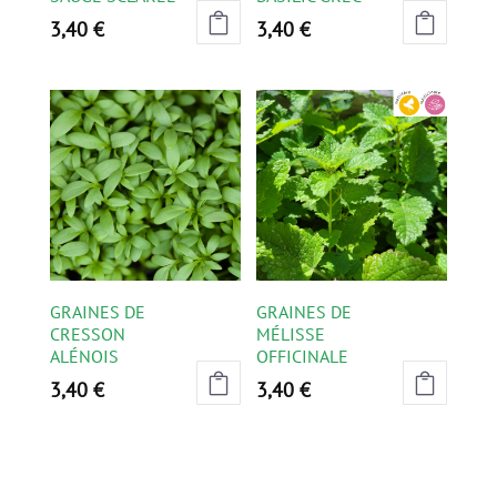
3,40
€
3,40
€
GRAINES DE
GRAINES DE
CRESSON
MÉLISSE
ALÉNOIS
OFFICINALE
3,40
€
3,40
€