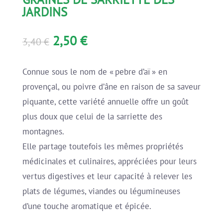
JARDINS
Le
Le
2,50
€
3,40
€
prix
prix
initial
actuel
Connue sous le nom de
« pebre d’aï »
en
était :
est :
provençal, ou
poivre d’âne
en raison de sa
saveur
3,40 €.
2,50 €.
pi
quante
, cette
variété annuelle
offre un goût
plus doux que celui de la
sarriette des
montagnes
.
Elle partage toutefois les
mêmes propriétés
médicinales et culin
aires
, appréciées pour leurs
vertus digestives et leur capacité à relever les
plats de légumes,
viandes ou légumineuses
d’une touche aromatique et épicée.